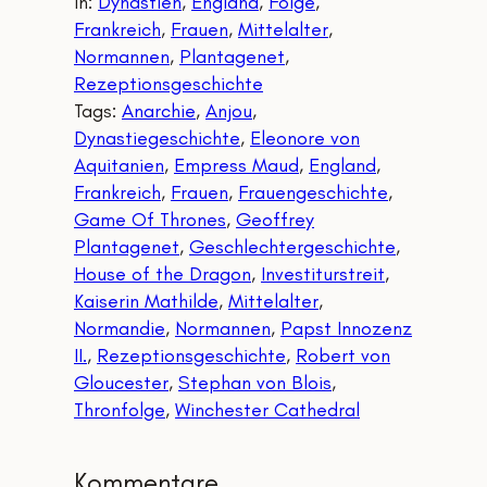
In:
Dynastien
, 
England
, 
Folge
, 
Frankreich
, 
Frauen
, 
Mittelalter
, 
Normannen
, 
Plantagenet
, 
Rezeptionsgeschichte
Tags:
Anarchie
, 
Anjou
, 
Dynastiegeschichte
, 
Eleonore von
Aquitanien
, 
Empress Maud
, 
England
, 
Frankreich
, 
Frauen
, 
Frauengeschichte
, 
Game Of Thrones
, 
Geoffrey
Plantagenet
, 
Geschlechtergeschichte
, 
House of the Dragon
, 
Investiturstreit
, 
Kaiserin Mathilde
, 
Mittelalter
, 
Normandie
, 
Normannen
, 
Papst Innozenz
II.
, 
Rezeptionsgeschichte
, 
Robert von
Gloucester
, 
Stephan von Blois
, 
Thronfolge
, 
Winchester Cathedral
Kommentare